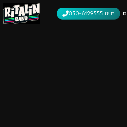
חייגו 050-6129555
ם